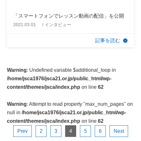
「スマートフォンでレッスン動画の配信」を公開
2021.03.01
インタビュー
記事を読む
Warning
: Undefined variable $additional_loop in
/home/jsca1976/jsca21.or.jp/public_html/wp-
content/themes/jsca/index.php
on line
62
Warning
: Attempt to read property "max_num_pages" on
null in
/home/jsca1976/jsca21.or.jp/public_html/wp-
content/themes/jsca/index.php
on line
62
Prev
2
3
4
5
6
Next