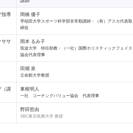
講師
グ指導
岡橋 優子
早稲田大学スポーツ科学部非常勤講師・（有）アスカ代表取
締役
クササ
岡本 るみ子
筑波大学 特任助教・（一社）国際ホリスティックフェイス
協会代表理事
田畑 泉
立命館大学教授
グ（講
東根明人
一社 コーチングバリュー協会 代表理事
野田哲由
SBC東京医療大学 教授