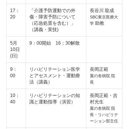
17：
「介護予防運動での外
長谷川 龍成
20
傷・障害予防について
SBC東京医療大
（応急処置を含む）」
助教
学
（講義・実技)
5月
9：00開始 16：30解散
10日
(日)
9：
リハビリテーション医学
長岡正範
00
とアセスメント・運動療
翼の舎病院 院
法（講義）
長
10：
リハビリテーションの知
長岡正範・吉
40
識と運動指導（演習）
村光生
翼の舎病院 院
長・リハビリテ
ーション部主任