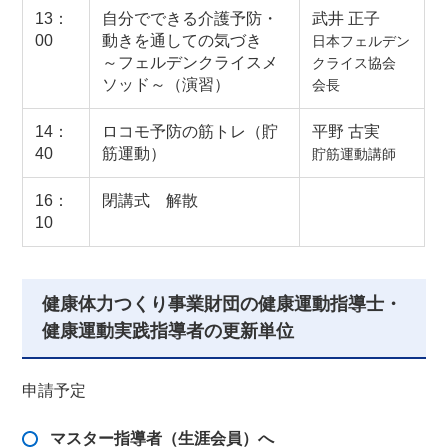
13：
自分でできる介護予防・
武井 正子
00
動きを通しての気づき
日本フェルデン
～フェルデンクライスメ
クライス協会
ソッド～（演習）
会長
14：
ロコモ予防の筋トレ（貯
平野 古実
40
筋運動）
貯筋運動講師
16：
閉講式 解散
10
健康体力つくり事業財団の健康運動指導士・
健康運動実践指導者の更新単位
申請予定
マスター指導者（生涯会員）へ