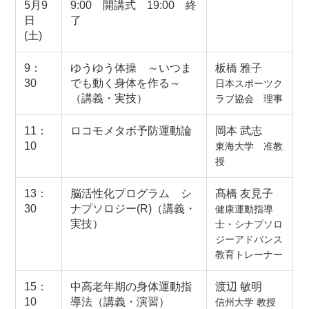
5月9
9:00 開講式 19:00 終
日
了
(土)
9：
ゆうゆう体操 ～いつま
板橋 雅子
30
でも動く身体を作る～
日本スポーツク
（講義・実技）
ラブ協会 理事
11：
ロコモメタボ予防運動論
岡本 武志
10
東海大学 准教
授
13：
脳活性化プログラム シ
髙橋 友見子
30
ナプソロジー(R)（講義・
健康運動指導
実技）
士・シナプソロ
ジーアドバンス
教育トレーナー
15：
中高老年期の身体運動指
渡辺 敏明
10
導法（講義・演習）
信州大学 教授