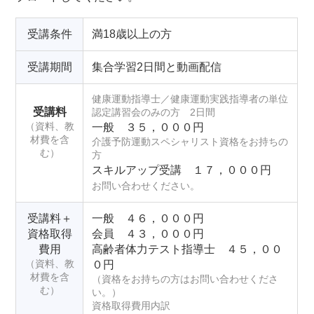
受講条件
満18歳以上の方
受講期間
集合学習2日間と動画配信
健康運動指導士／健康運動実践指導者の単位
受講料
認定講習会のみの方 2日間
（資料、教
一般 ３５，０００円
材費を含
介護予防運動スペシャリスト資格をお持ちの
む）
方
スキルアップ受講 １７，０００円
お問い合わせください。
受講料＋
一般 ４６，０００円
資格取得
会員 ４３，０００円
費用
高齢者体力テスト指導士 ４５，００
（資料、教
０円
材費を含
（資格をお持ちの方はお問い合わせくださ
む）
い。）
資格取得費用内訳